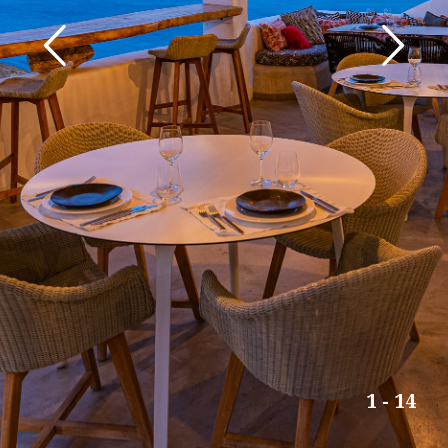
1
-
14