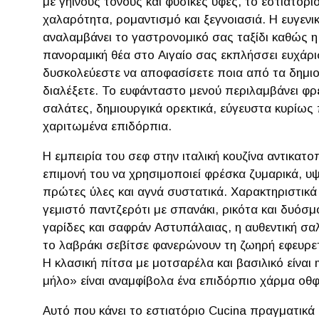
με γήινους τόνους και φυσικές υφές, το εστιατόρι
χαλαρότητα, ρομαντισμό και ξεγνοιασιά. Η ευγεν
αναλαμβάνει το γαστρονομικό σας ταξίδι καθώς η
πανοραμική θέα στο Αιγαίο σας εκπλήσσει ευχάρι
δυσκολεύεστε να αποφασίσετε ποια από τα δημιο
διαλέξετε. Το ευφάνταστο μενού περιλαμβάνει φ
σαλάτες, δημιουργικά ορεκτικά, εύγευστα κυρίως 
χαριτωμένα επιδόρπια.
Η εμπειρία του σεφ στην ιταλική κουζίνα αντικατο
επιμονή του να χρησιμοποιεί φρέσκα ζυμαρικά, υ
πρώτες ύλες και αγνά συστατικά. Χαρακτηριστικ
γεμιστό παντζερότι με σπανάκι, ρικότα και δυόσμο
γαρίδες και σαφράν Αστυπάλαιας, η αυθεντική σα
το λαβράκι σεβίτσε φανερώνουν τη ζωηρή εφευρετ
Η κλασική πίτσα με μοτσαρέλα και βασιλικό είναι 
μήλο» είναι αναμφίβολα ένα επιδόρπιο χάρμα οθ
Αυτό που κάνει το εστιατόριο Cucina πραγματικά 