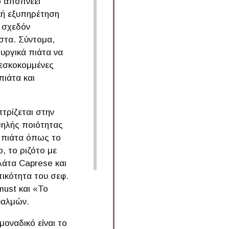
ο αποπνέει
ική εξυπηρέτηση
 σχεδόν
στα. Σύντομα,
υργικά πιάτα να
ρεσκοκομμένες
πιάτα και
πτρίζεται στην
ψηλής ποιότητας
ά πιάτα όπως το
, το ριζότο με
λάτα Caprese και
ικότητα του σεφ.
must και «Το
φαλμών.
μοναδικό είναι το